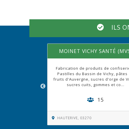
ILS O
AUTO-IES.COM
(AUTO-IES)
:
Distributeur de voitures neuves, « zéro »
S
kilomètres et occasions. Auto-IES propose
y,
la livraison à domicile dans toute la
dis
France, la reprise et l...
14
HAUTERIVE, 03270
HA