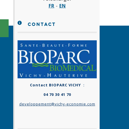
FR
-
EN
CONTACT
RE LAURENT DUPRÉ
e prothèses dentaires....
17
Contact BIOPARC VICHY :
04 70 30 41 70
developpement@vichy-economie.com
270