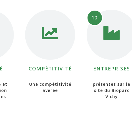
10
É
COMPÉTITIVITÉ
ENTREPRISES
é et
Une compétitivité
présentes sur le
ion
avérée
site du Bioparc
les
Vichy