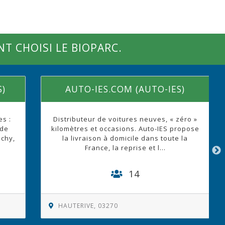
NT CHOISI LE BIOPARC.
TOP CLEAN INJECTION
LABORATOI
érigraphie, tampographie, scellage,
Fabrication d
assemblage. Conditionnement de
positifs médicaux. Certifications : ISO
13485....
N/C
UTERIVE, 03270
HAUTERIVE, 03