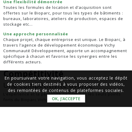
Une flexibilité démontrée
Toutes les formules de location et d’acquisition sont
offertes sur le Bioparc, pour tous les types de bâtiments :
bureaux, laboratoires, ateliers de production, espaces de
stockage etc…
Une approche personnalisée
Chaque projet, chaque entreprise est unique. Le Bioparc, à
travers l’agence de développement économique Vichy
Communauté Développement, apporte un accompagnement
spécifique à chacun et favorise les synergies entre les
différents acteurs.
Compétitivité
En poursuivant votre navigation, vous acceptez le dépôt
Une compétitivité avérée
de cookies tiers destinés à vous proposer des vidéos,
des remontées de contenus de plateformes sociales.
L’expérience et la pérennité ne sont pas les seuls points
OK, J'ACCEPTE
forts du Bioparc Vichy.
Un réseau de compétences
L’expertise du site (recherche, production, services,
distribution) est appuyée par un véritable réseau de
compétences, des structures d’accompagnement et de
soutien, mais aussi le monde universitaire et de la